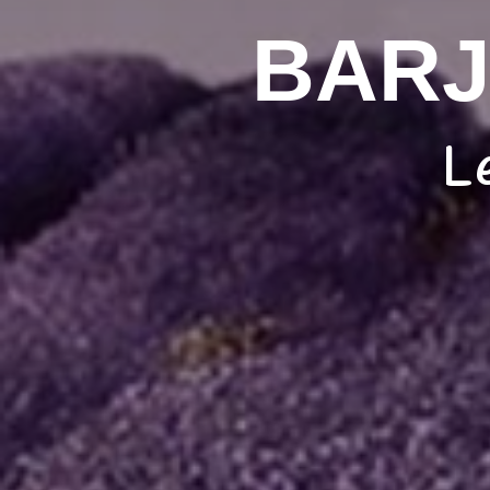
BARJ
L