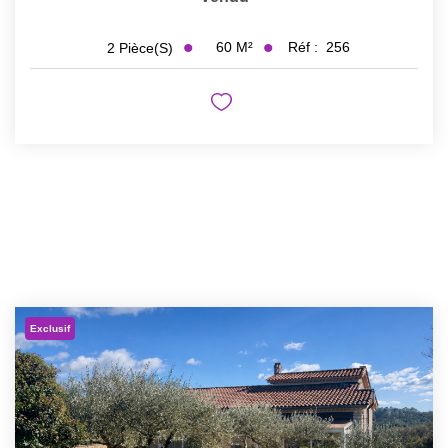
60
M²
Réf :
256
2
Pièce(s)
Exclusif