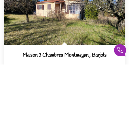
Maison 3 Chambres Montmeyan
,
Barjols
Vendu
71
M²
Réf :
644
5
Pièce(s)