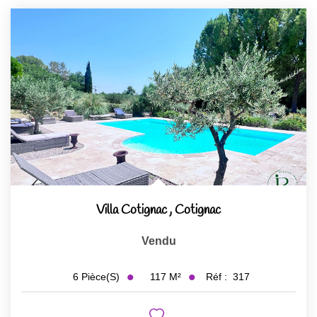
Villa Cotignac
,
Cotignac
Vendu
117
M²
Réf :
317
6
Pièce(s)