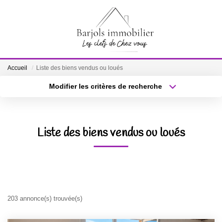
ACCUEIL
Accueil
Liste des biens vendus ou loués
A VENDRE
Modifier les critères de recherche
Localisation
Type de bien
Localisation
Sélectionnez...
BIENS VENDUS
Surface min
Budget max
Liste des biens vendus ou loués
ESTIMATION
Plus de critères
Créer une alerte
NOTRE ÉQUIPE
CONTACT
203 annonce(s) trouvée(s)