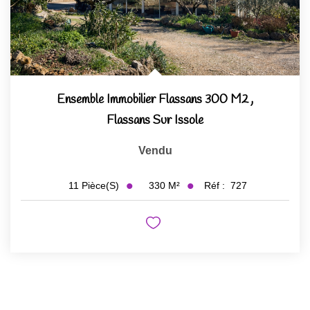
Ensemble Immobilier Flassans 300 M2
,
Flassans Sur Issole
Vendu
330
M²
Réf :
727
11
Pièce(s)