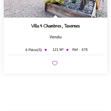
Villa 4 Chambres
,
Tavernes
Vendu
121
M²
Réf :
676
6
Pièce(s)