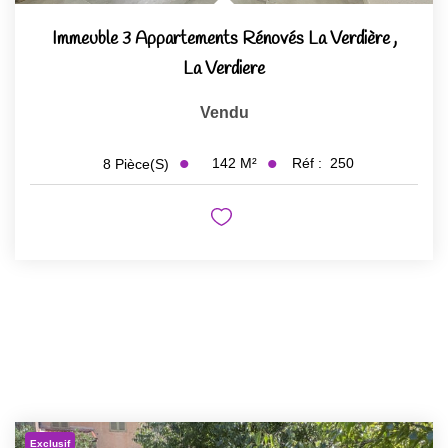
Immeuble 3 Appartements Rénovés La Verdière
,
La Verdiere
Vendu
142
M²
Réf :
250
8
Pièce(s)
Exclusif