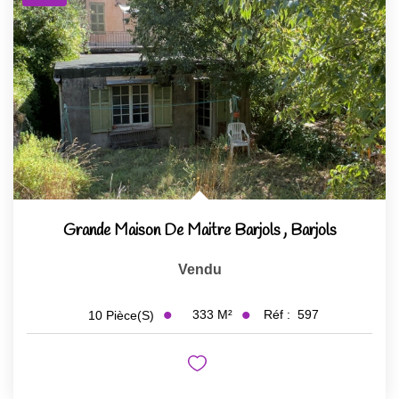
Grande Maison De Maitre Barjols
,
Barjols
Vendu
333
M²
Réf :
597
10
Pièce(s)