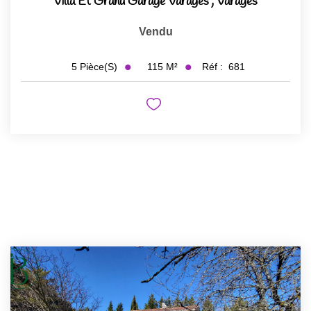
Villa Et Grand Garage Varages
,
Varages
Vendu
115
M²
Réf :
681
5
Pièce(s)