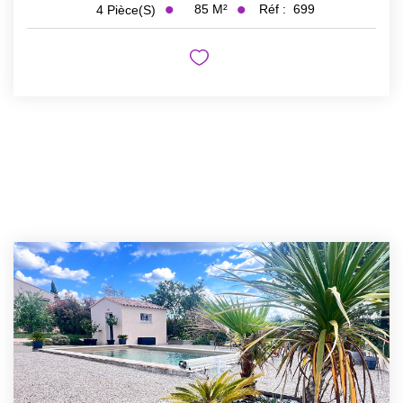
85
M²
Réf :
699
4
Pièce(s)