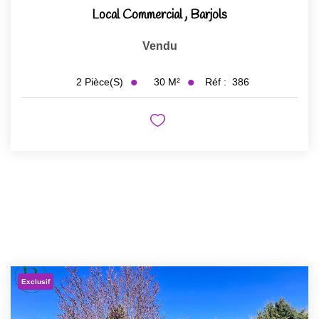
Local Commercial
,
Barjols
Vendu
30
M²
Réf :
386
2
Pièce(s)
Exclusif