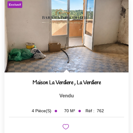
Exclusif
Maison La Verdiere
,
La Verdiere
Vendu
70
M²
Réf :
762
4
Pièce(s)