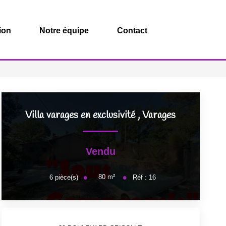
ion
Notre équipe
Contact
Villa varages en exclusivité
,
Varages
Vendu
80
m²
6
pièce(s)
Réf :
16