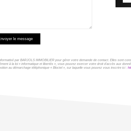
nvoyer le message
r informatisé par BARJOLS IMMOBILIER pour gérer votre demande de contact. Elles sont conser
mément à la loi « informatique et libertés », vous pouvez exercer votre droit d'accès aux d
sition au démarchage téléphonique « Bloctel », sur laquelle vous pouvez vous inscrire ici :
ht