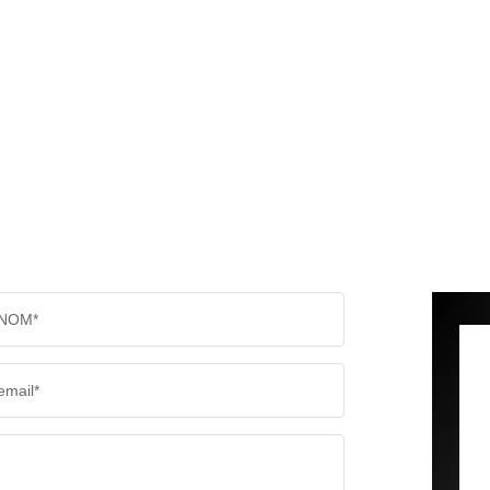
NOM*
email*