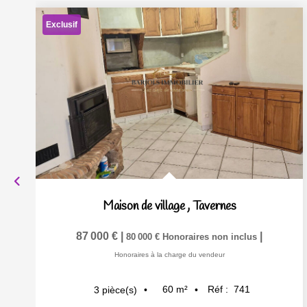
Exclusif
Maison de village
,
Tavernes
87 000 €
|
|
80 000 €
Honoraires non inclus
Honoraires à la charge du vendeur
60
m²
Réf :
741
3
pièce(s)