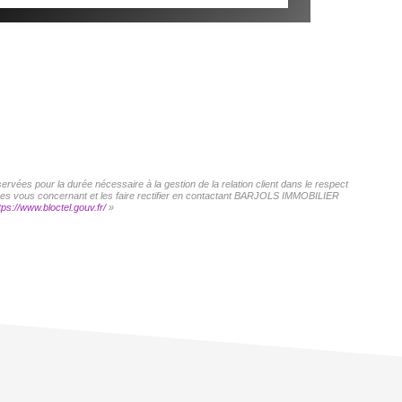
vées pour la durée nécessaire à la gestion de la relation client dans le respect
onnées vous concernant et les faire rectifier en contactant BARJOLS IMMOBILIER
tps://www.bloctel.gouv.fr/
»