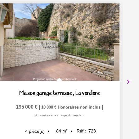
Ex
Maison garage terrasse
,
La verdiere
195 000 €
|
|
10 000 €
Honoraires non inclus
Honoraires à la charge du vendeur
84
m²
Réf :
723
4
pièce(s)