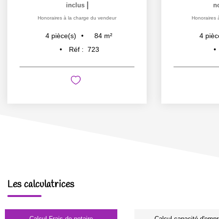
|
inclus
n
Honoraires à la charge du vendeur
Honoraires 
84
m²
4
pièce(s)
4
pièc
Réf :
723
Les calculatrices
Calcul Frais de notaire
Calcul capacité d'empr