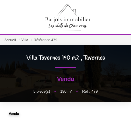
ACCUEIL
Accueil
Villa
Référence 479
A VENDRE
Villa Tavernes 190 m2
,
Tavernes
BIENS VENDUS
Vendu
ESTIMATION
5
pièce(s)
•
190
m²
•
Réf : 479
NOTRE ÉQUIPE
Vendu
CONTACT