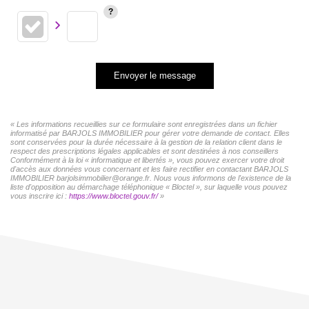
Envoyer le message
« Les informations recueillies sur ce formulaire sont enregistrées dans un fichier
informatisé par BARJOLS IMMOBILIER pour gérer votre demande de contact. Elles
sont conservées pour la durée nécessaire à la gestion de la relation client dans le
respect des prescriptions légales applicables et sont destinées à nos conseillers
Conformément à la loi « informatique et libertés », vous pouvez exercer votre droit
d'accès aux données vous concernant et les faire rectifier en contactant BARJOLS
IMMOBILIER barjolsimmobilier@orange.fr. Nous vous informons de l'existence de la
liste d'opposition au démarchage téléphonique « Bloctel », sur laquelle vous pouvez
vous inscrire ici :
https://www.bloctel.gouv.fr/
»