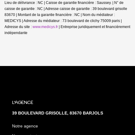
Lieu de délivrance : NC | Caisse de garantie financière : Saussey. | N° de
caisse de garantie : NC | Adresse caisse de garantie : 39 boulevard grisolle
83670 | Montant de la garantie financière : NC | Nom du médiateur :
MEDICYS | Adresse du médiateur : 73 boulevard de clichy 75009 paris |
Adresse du site :
www.medicys.fr
|
Entreprise juridiquement et financièrement
indépendante
L'AGENCE
39 BOULEVARD GRISOLLE, 83670 BARJOLS
Notre agence