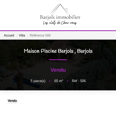
ACCUEIL
Accueil
Villa
Référence 506
A VENDRE
Maison Piscine Barjols
,
Barjols
BIENS VENDUS
Vendu
ESTIMATION
5
pièce(s)
•
65
m²
•
Réf : 506
NOTRE ÉQUIPE
Vendu
CONTACT