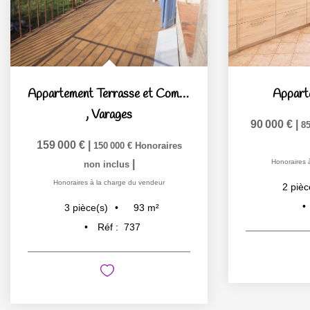
Appartement Terrasse et Combles aménageables de 100M2
Appart
,
Varages
90 000 €
|
85
159 000 €
|
150 000 €
Honoraires
|
Honoraires 
non inclus
Honoraires à la charge du vendeur
2
pièc
93
m²
3
pièce(s)
Réf :
737