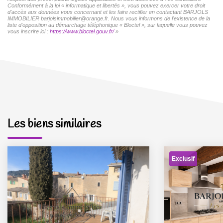
Conformément à la loi « informatique et libertés », vous pouvez exercer votre droit
d'accès aux données vous concernant et les faire rectifier en contactant BARJOLS
IMMOBILIER barjolsimmobilier@orange.fr. Nous vous informons de l'existence de la
liste d'opposition au démarchage téléphonique « Bloctel », sur laquelle vous pouvez
vous inscrire ici :
https://www.bloctel.gouv.fr/
»
Les biens similaires
Exclusif