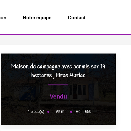
ion
Notre équipe
Contact
Maison de campagne avec permis sur 19
hectares
,
Brue Auriac
Vendu
90
m²
4
pièce(s)
Réf :
650