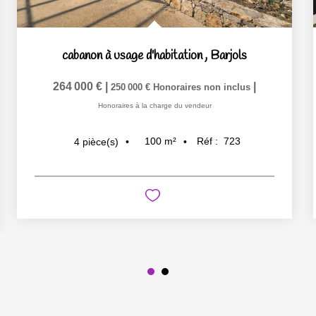
cabanon à usage d'habitation
,
Barjols
264 000 €
|
|
250 000 €
Honoraires non inclus
Honoraires à la charge du vendeur
100
m²
Réf :
723
4
pièce(s)