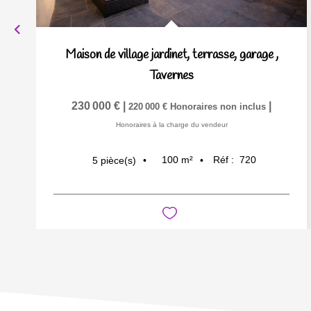
Maison de village jardinet, terrasse, garage
,
Tavernes
230 000 €
|
|
220 000 €
Honoraires non inclus
Honoraires à la charge du vendeur
100
m²
Réf :
720
5
pièce(s)