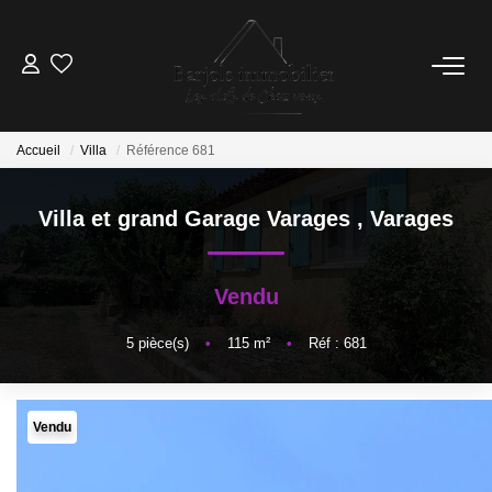
ACCUEIL
Accueil
Villa
Référence 681
A VENDRE
Villa et grand Garage Varages
,
Varages
BIENS VENDUS
Vendu
ESTIMATION
5
pièce(s)
•
115
m²
•
Réf : 681
NOTRE ÉQUIPE
Vendu
CONTACT