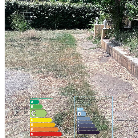
Cuisine aménagée ouverte sur salon séjour salle à manger
de 45M2 , salle de bain, 2wc, 3 chambres, terrasse
ombragé, double vitrage, fenêtre à galandage, tout à l'égout,
poêle à bois.
Portail, adoucisseur d'eau. Possibilité de faire suite
parentale dans le garage attenant. Agrandissable et
piscinable.
Travaux à prévoir: Peinture Beaucoup de potentiel
Nos honoraires
Nous contacter
Diagnostics énergétiques