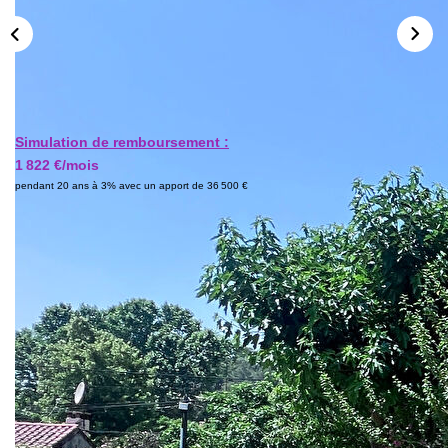
Simulation de remboursement :
1 822 €/mois
pendant 20 ans à 3% avec un apport de 36 500 €
Description
Réf : 681
Barjols immobilier vous propose sur Varages, une jolie villa
provençale de 115M2 plain pied sur un terrain plat et clôturé
de 1300m2 avec Garage attenant carrelé de 30M2 et
buanderie de 10M2. (155 M2 au total)