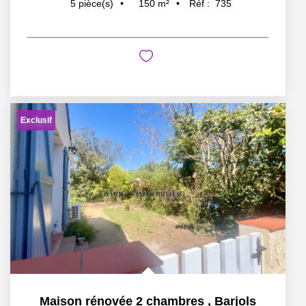
150
m²
Réf :
735
5
pièce(s)
Exclusif
Maison rénovée 2 chambres
,
Barjols