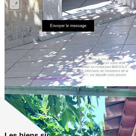
Envoyer le message
« Les informations recueillies sur ce formulaire sont enregistrées dans un fichier
informatisé par BARJOLS IMMOBILIER pour gérer votre demande de contact. Elles
sont conservées pour la durée nécessaire à la gestion de la relation client dans le
respect des prescriptions légales applicables et sont destinées à nos conseillers
Conformément à la loi « informatique et libertés », vous pouvez exercer votre droit
d'accès aux données vous concernant et les faire rectifier en contactant BARJOLS
IMMOBILIER barjolsimmobilier@orange.fr. Nous vous informons de l'existence de la
liste d'opposition au démarchage téléphonique « Bloctel », sur laquelle vous pouvez
vous inscrire ici :
https://www.bloctel.gouv.fr/
»
Les biens similaires