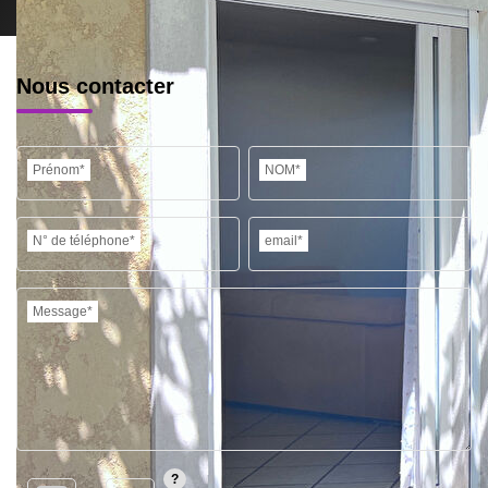
Nous contacter
Prénom*
NOM*
N° de téléphone*
email*
Message*