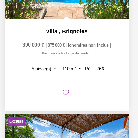
Villa
,
Brignoles
390 000 €
|
|
375 000 €
Honoraires non inclus
Honoraires à la charge du vendeur
110
m²
Réf :
766
5
pièce(s)
Exclusif