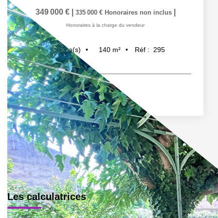
349 000 €
|
|
335 000 €
Honoraires non inclus
Honoraires à la charge du vendeur
140
m²
Réf :
295
4
pièce(s)
Les calculatrices