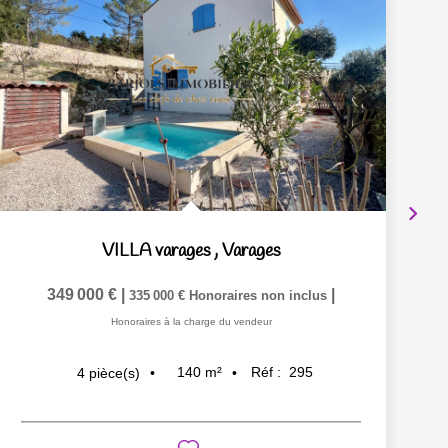
VILLA varages
,
Varages
349 000 €
|
|
335 000 €
Honoraires non inclus
Honoraires à la charge du vendeur
140
m²
Réf :
295
4
pièce(s)