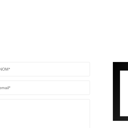
NOM*
email*