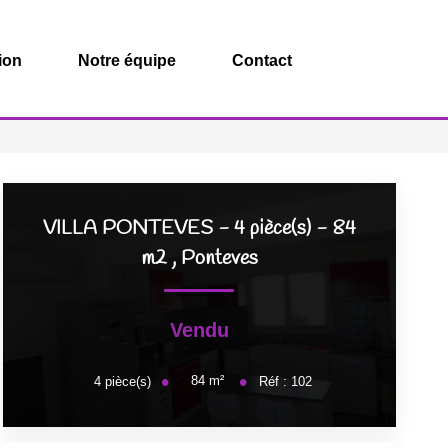
ion
Notre équipe
Contact
VILLA PONTEVES - 4 pièce(s) - 84
m2
,
Ponteves
Vendu
84
m²
4
pièce(s)
Réf :
102