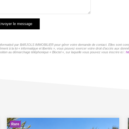
nvoyer le message
r informatisé par BARJOLS IMMOBILIER pour gérer votre demande de contact. Elles sont conser
mément à la loi « informatique et libertés », vous pouvez exercer votre droit d'accès aux d
sition au démarchage téléphonique « Bloctel », sur laquelle vous pouvez vous inscrire ici :
ht
Rare