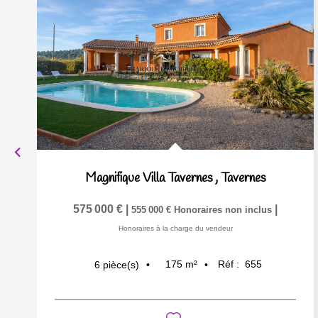
Magnifique Villa Tavernes
,
Tavernes
575 000 €
|
|
555 000 €
Honoraires non inclus
Honoraires à la charge du vendeur
175
m²
Réf :
655
6
pièce(s)