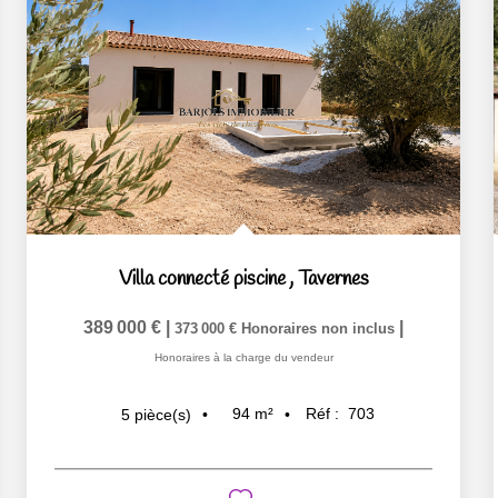
Villa connecté piscine
,
Tavernes
389 000 €
|
|
373 000 €
Honoraires non inclus
Honoraires à la charge du vendeur
94
m²
Réf :
703
5
pièce(s)