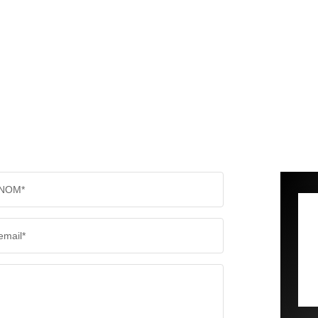
NOM*
email*