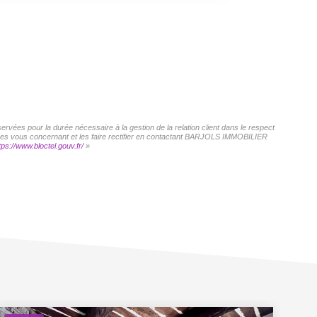
vées pour la durée nécessaire à la gestion de la relation client dans le respect
onnées vous concernant et les faire rectifier en contactant BARJOLS IMMOBILIER
tps://www.bloctel.gouv.fr/
»