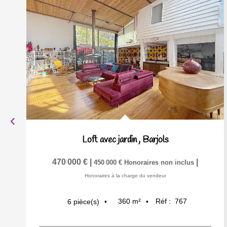
Loft avec jardin
,
Barjols
470 000 €
|
|
450 000 €
Honoraires non inclus
Honoraires à la charge du vendeur
360
m²
Réf :
767
6
pièce(s)