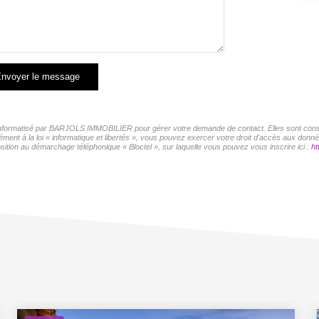
nvoyer le message
r informatisé par BARJOLS IMMOBILIER pour gérer votre demande de contact. Elles sont conser
mément à la loi « informatique et libertés », vous pouvez exercer votre droit d'accès aux d
sition au démarchage téléphonique « Bloctel », sur laquelle vous pouvez vous inscrire ici :
ht