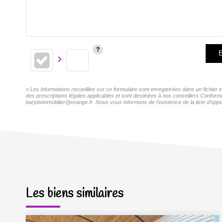
E
« Les informations recueillies sur ce formulaire sont enregistrées dans un fichie
des prescriptions légales applicables et sont destinées à nos conseillers Confor
barjolsimmobilier@orange.fr. Nous vous informons de l'existence de la liste d'oppo
Les biens similaires