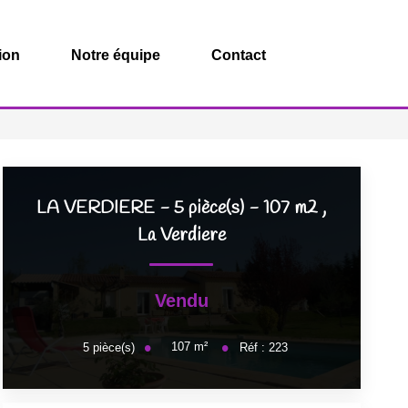
ion
Notre équipe
Contact
LA VERDIERE - 5 pièce(s) - 107 m2
,
La Verdiere
Vendu
107
m²
5
pièce(s)
Réf :
223