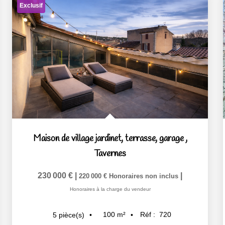
Exclusif
Maison de village jardinet, terrasse, garage
,
Tavernes
230 000 €
|
|
220 000 €
Honoraires non inclus
Honoraires à la charge du vendeur
100
m²
Réf :
720
5
pièce(s)