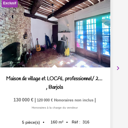
Exclusif
Ex
Maison de village et LOCAL professionnel/ 2eme appartement
,
Barjols
130 000 €
|
|
120 000 €
Honoraires non inclus
Honoraires à la charge du vendeur
160
m²
Réf :
316
5
pièce(s)