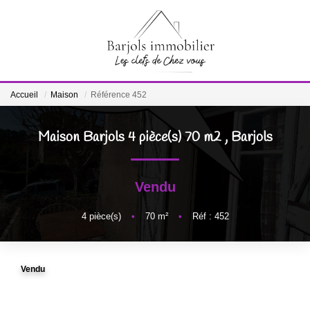
ACCUEIL
Accueil
Maison
Référence 452
A VENDRE
Maison Barjols 4 pièce(s) 70 m2
,
Barjols
BIENS VENDUS
Vendu
ESTIMATION
4
pièce(s)
•
70
m²
•
Réf : 452
NOTRE ÉQUIPE
Vendu
CONTACT