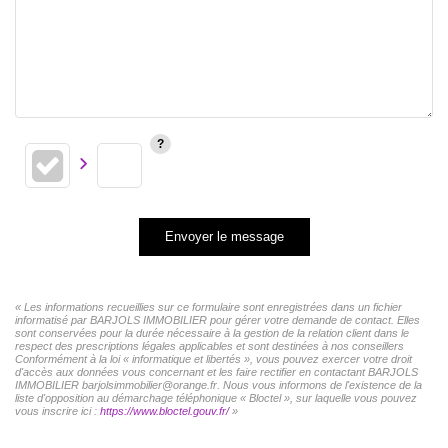
Envoyer le message
« Les informations recueillies sur ce formulaire sont enregistrées dans un fichier
informatisé par BARJOLS IMMOBILIER pour gérer votre demande de contact. Elles
sont conservées pour la durée nécessaire à la gestion de la relation client dans le
respect des prescriptions légales applicables et sont destinées à nos conseillers
Conformément à la loi « informatique et libertés », vous pouvez exercer votre droit
d'accès aux données vous concernant et les faire rectifier en contactant BARJOLS
IMMOBILIER barjolsimmobilier@orange.fr. Nous vous informons de l'existence de la
liste d'opposition au démarchage téléphonique « Bloctel », sur laquelle vous pouvez
vous inscrire ici :
https://www.bloctel.gouv.fr/
»