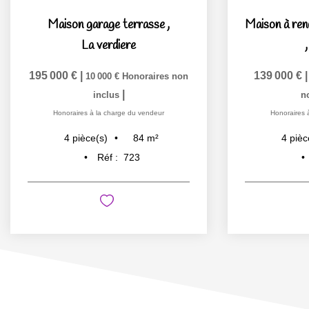
Maison garage terrasse
,
La verdiere
195 000 €
|
139 000 €
10 000 €
Honoraires non
|
inclus
n
Honoraires à la charge du vendeur
Honoraires 
84
m²
4
pièce(s)
4
pièc
Réf :
723