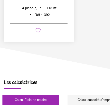
118
m²
4
pièce(s)
Réf :
392
Les calculatrices
Calcul Frais de notaire
Calcul capacité d'empr