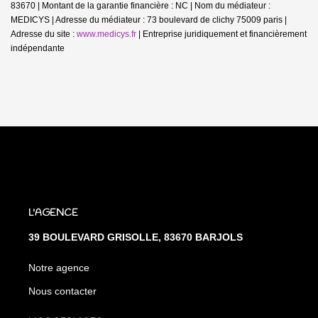
83670 | Montant de la garantie financière : NC | Nom du médiateur :
MEDICYS | Adresse du médiateur : 73 boulevard de clichy 75009 paris |
Adresse du site :
www.medicys.fr
|
Entreprise juridiquement et financièrement
indépendante
L'AGENCE
39 BOULEVARD GRISOLLE, 83670 BARJOLS
Notre agence
Nous contacter