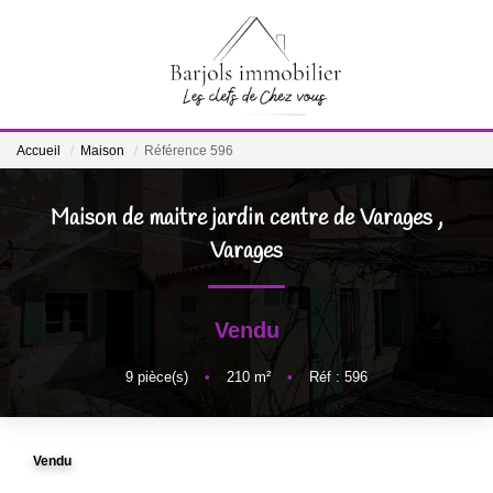
ACCUEIL
Accueil
Maison
Référence 596
A VENDRE
Maison de maitre jardin centre de Varages
,
BIENS VENDUS
Varages
ESTIMATION
Vendu
NOTRE ÉQUIPE
9
pièce(s)
•
210
m²
•
Réf : 596
CONTACT
Vendu