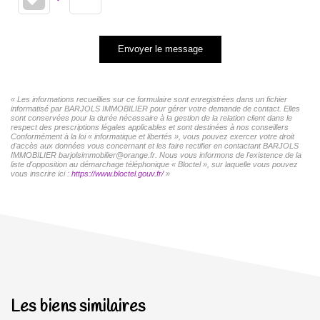
Envoyer le message
« Les informations recueillies sur ce formulaire sont enregistrées dans un fichier
informatisé par BARJOLS IMMOBILIER pour gérer votre demande de contact. Elles
sont conservées pour la durée nécessaire à la gestion de la relation client dans le
respect des prescriptions légales applicables et sont destinées à nos conseillers
Conformément à la loi « informatique et libertés », vous pouvez exercer votre droit
d'accès aux données vous concernant et les faire rectifier en contactant BARJOLS
IMMOBILIER barjolsimmobilier@orange.fr. Nous vous informons de l'existence de la
liste d'opposition au démarchage téléphonique « Bloctel », sur laquelle vous pouvez
vous inscrire ici :
https://www.bloctel.gouv.fr/
»
Les biens similaires