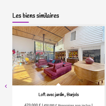
Les biens similaires
Loft avec jardin
,
Barjols
470 000 €
|
|
450 000 €
Honoraires non inclus