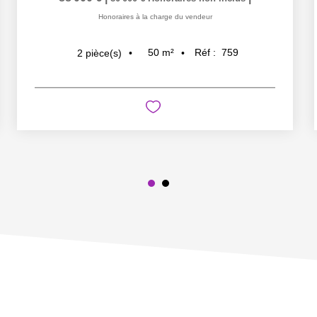
Honoraires à la charge du vendeur
50
m²
Réf :
759
2
pièce(s)