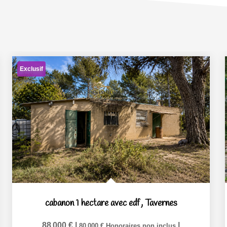
Exclusif
cabanon 1 hectare avec edf
,
Tavernes
88 000 €
|
|
80 000 €
Honoraires non inclus