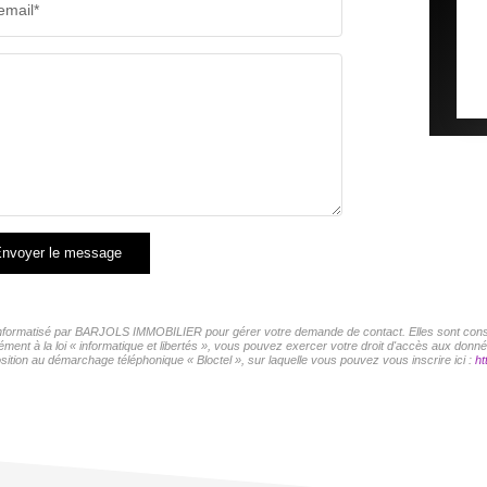
email*
nvoyer le message
r informatisé par BARJOLS IMMOBILIER pour gérer votre demande de contact. Elles sont conser
mément à la loi « informatique et libertés », vous pouvez exercer votre droit d'accès aux d
sition au démarchage téléphonique « Bloctel », sur laquelle vous pouvez vous inscrire ici :
ht