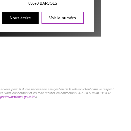
83670
BARJOLS
Nous écrire
Voir le numéro
vées pour la durée nécessaire à la gestion de la relation client dans le respect
onnées vous concernant et les faire rectifier en contactant BARJOLS IMMOBILIER
tps://www.bloctel.gouv.fr/
»