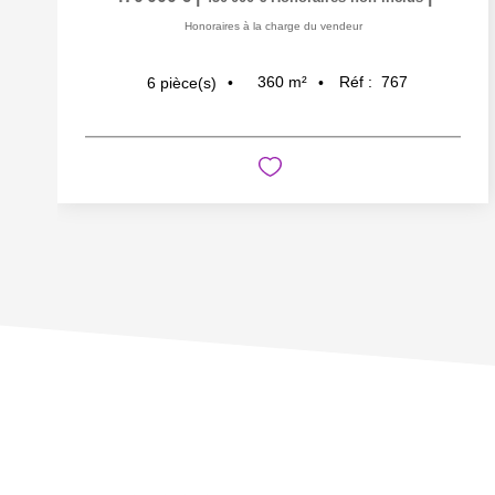
Honoraires à la charge du vendeur
360
m²
Réf :
767
6
pièce(s)