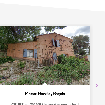
Maison Barjols
,
Barjols
210 000 €
|
|
200 000 €
Honoraires non inclus