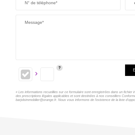
N° de téléphone*
Message*
E
« Les informations recueillies sur ce formulaire sont enregistrées dans un fichie
des prescriptions légales applicables et sont destinées à nos conseillers Confor
barjolsimmobilier@orange.fr. Nous vous informons de l'existence de la liste d'oppo