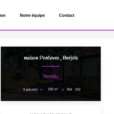
ion
Notre équipe
Contact
maison Ponteves
,
Barjols
Vendu
100
m²
4
pièce(s)
Réf :
242