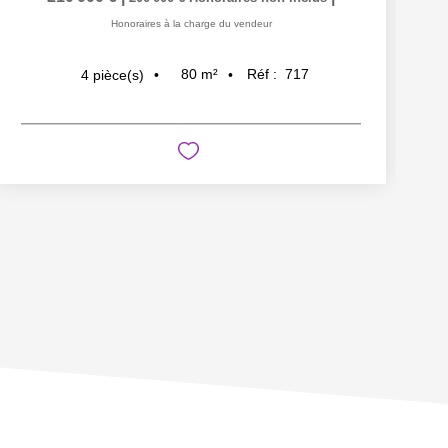
Honoraires à la charge du vendeur
80
m²
Réf :
717
4
pièce(s)