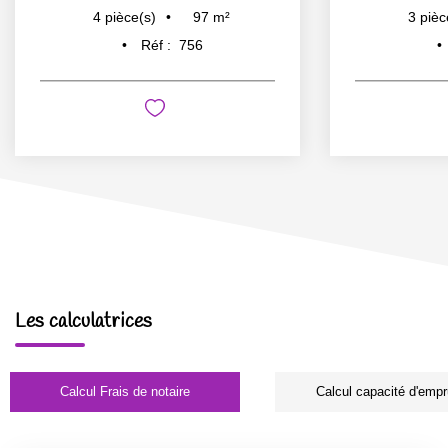
97
m²
4
pièce(s)
3
pièc
Réf :
756
Les calculatrices
Calcul Frais de notaire
Calcul capacité d'empr