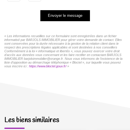
Envoyer le message
« Les informations recueillies sur ce formulaire sont enregistrées dans un fichier
informatisé par BARJOLS IMMOBILIER pour gérer votre demande de contact. Elles
sont conservées pour la durée nécessaire à la gestion de la relation client dans le
respect des prescriptions légales applicables et sont destinées à nos conseillers
Conformément à la loi « informatique et libertés », vous pouvez exercer votre droit
d'accès aux données vous concernant et les faire rectifier en contactant BARJOLS
IMMOBILIER barjolsimmobilier@orange.fr. Nous vous informons de l'existence de la
liste d'opposition au démarchage téléphonique « Bloctel », sur laquelle vous pouvez
vous inscrire ici :
https://www.bloctel.gouv.fr/
»
Les biens similaires