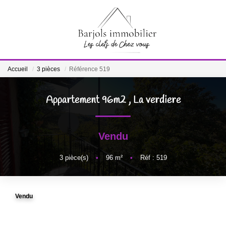
ACCUEIL
Accueil
3 pièces
Référence 519
A VENDRE
Appartement 96m2
,
La verdiere
BIENS VENDUS
Vendu
ESTIMATION
3
pièce(s)
•
96
m²
•
Réf : 519
NOTRE ÉQUIPE
Vendu
CONTACT