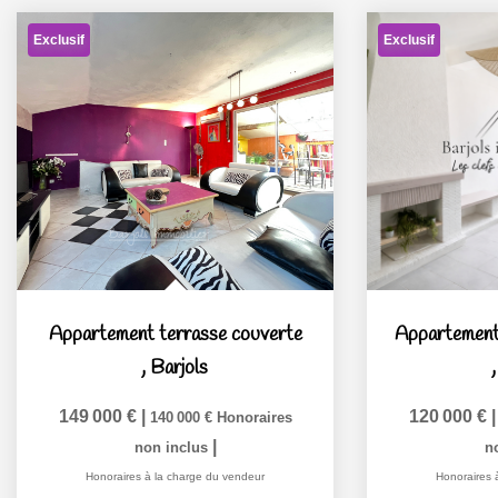
Exclusif
Exclusif
Appartement terrasse couverte
,
Barjols
149 000 €
|
120 000 €
140 000 €
Honoraires
|
non inclus
n
Honoraires à la charge du vendeur
Honoraires 