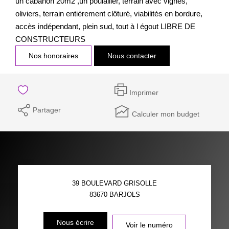
un cabanon 20m2 ,un poulailler, terrain avec vignes,
oliviers, terrain entièrement clôturé, viabilités en bordure,
accès indépendant, plein sud, tout à l égout LIBRE DE
CONSTRUCTEURS
Nos honoraires
Nous contacter
Imprimer
Partager
Calculer mon budget
39 BOULEVARD GRISOLLE
83670
BARJOLS
Nous écrire
Voir le numéro