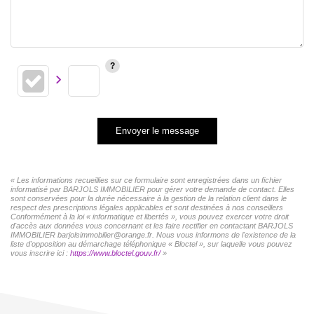
Envoyer le message
« Les informations recueillies sur ce formulaire sont enregistrées dans un fichier
informatisé par BARJOLS IMMOBILIER pour gérer votre demande de contact. Elles
sont conservées pour la durée nécessaire à la gestion de la relation client dans le
respect des prescriptions légales applicables et sont destinées à nos conseillers
Conformément à la loi « informatique et libertés », vous pouvez exercer votre droit
d'accès aux données vous concernant et les faire rectifier en contactant BARJOLS
IMMOBILIER barjolsimmobilier@orange.fr. Nous vous informons de l'existence de la
liste d'opposition au démarchage téléphonique « Bloctel », sur laquelle vous pouvez
vous inscrire ici :
https://www.bloctel.gouv.fr/
»