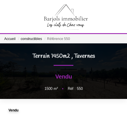
ACCUEIL
Accueil
constructibles
Référence 550
A VENDRE
Terrain 1450m2
,
Tavernes
BIENS VENDUS
Vendu
ESTIMATION
1500
m²
•
Réf : 550
NOTRE ÉQUIPE
Vendu
CONTACT