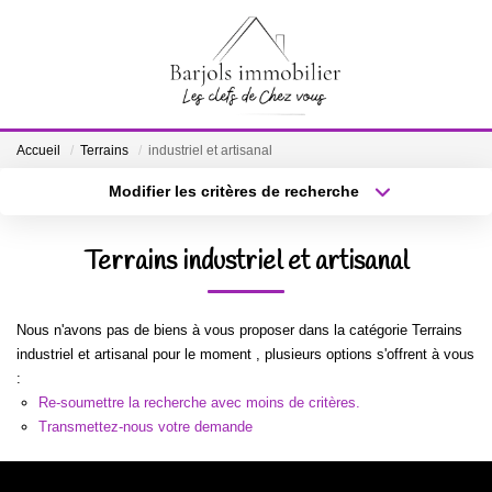
ACCUEIL
Accueil
Terrains
industriel et artisanal
A VENDRE
Modifier les critères de recherche
Localisation
Type de bien
Localisation
Sélectionnez...
BIENS VENDUS
Terrains industriel et artisanal
Surface min
Budget max
ESTIMATION
Nous n'avons pas de biens à vous proposer dans la catégorie Terrains
Plus de critères
Créer une alerte
industriel et artisanal pour le moment , plusieurs options s'offrent à vous
NOTRE ÉQUIPE
:
Re-soumettre la recherche avec moins de critères.
Transmettez-nous votre demande
CONTACT