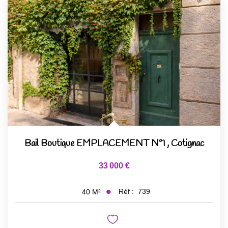
Bail Boutique EMPLACEMENT N°1
,
Cotignac
33 000 €
Réf :
739
40
M²