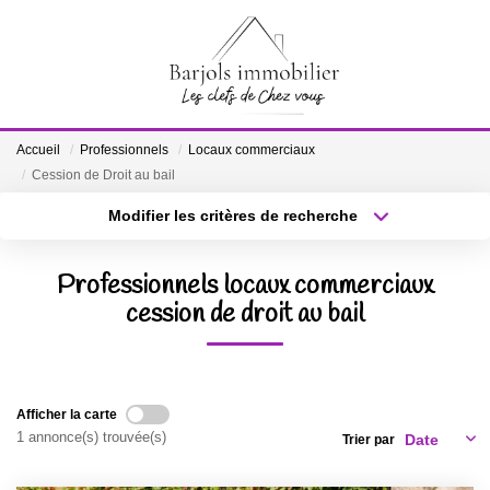
ACCUEIL
Accueil
Professionnels
Locaux commerciaux
A VENDRE
Cession de Droit au bail
Modifier les critères de recherche
Localisation
Type de bien
BIENS VENDUS
Localisation
Sélectionnez...
Professionnels locaux commerciaux
ESTIMATION
Surface min
cession de droit au bail
Budget max
Plus de critères
Créer une alerte
NOTRE ÉQUIPE
Afficher la carte
CONTACT
1 annonce(s) trouvée(s)
Trier par