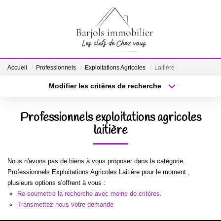
ACCUEIL
Accueil
Professionnels
Exploitations Agricoles
Laitière
A VENDRE
Modifier les critères de recherche
Localisation
Type de bien
Localisation
Sélectionnez...
BIENS VENDUS
Professionnels exploitations agricoles
Surface min
laitière
Budget max
ESTIMATION
Plus de critères
Créer une alerte
Nous n'avons pas de biens à vous proposer dans la catégorie
NOTRE ÉQUIPE
Professionnels Exploitations Agricoles Laitière pour le moment ,
plusieurs options s'offrent à vous :
Re-soumettre la recherche avec moins de critères.
CONTACT
Transmettez-nous votre demande