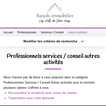
ACCUEIL
Accueil
Professionnels
Services / Conseil
Autres activités
A VENDRE
Modifier les critères de recherche
Localisation
Type de bien
Localisation
Sélectionnez...
BIENS VENDUS
Professionnels services / conseil autres
Surface min
activités
Budget max
ESTIMATION
Plus de critères
Créer une alerte
Nous n'avons pas de biens à vous proposer dans la catégorie
NOTRE ÉQUIPE
Professionnels Services / Conseil Autres activités pour le moment ,
plusieurs options s'offrent à vous :
Re-soumettre la recherche avec moins de critères.
CONTACT
Transmettez-nous votre demande