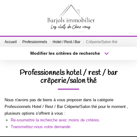
ACCUEIL
Accueil
Professionnels
Hotel / Rest / Bar
Crêperie/Salon thé
A VENDRE
Modifier les critères de recherche
Localisation
Type de bien
Localisation
Sélectionnez...
BIENS VENDUS
Professionnels hotel / rest / bar
Surface min
crêperie/salon thé
Budget max
ESTIMATION
Plus de critères
Créer une alerte
Nous n'avons pas de biens à vous proposer dans la catégorie
NOTRE ÉQUIPE
Professionnels Hotel / Rest / Bar Crêperie/Salon thé pour le moment ,
plusieurs options s'offrent à vous :
Re-soumettre la recherche avec moins de critères.
CONTACT
Transmettez-nous votre demande