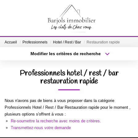
ACCUEIL
Accueil
Professionnels
Hotel / Rest / Bar
Restauration rapide
A VENDRE
Modifier les critères de recherche
Localisation
Type de bien
Localisation
Sélectionnez...
BIENS VENDUS
Professionnels hotel / rest / bar
Surface min
restauration rapide
Budget max
ESTIMATION
Plus de critères
Créer une alerte
Nous n'avons pas de biens à vous proposer dans la catégorie
NOTRE ÉQUIPE
Professionnels Hotel / Rest / Bar Restauration rapide pour le moment ,
plusieurs options s'offrent à vous :
Re-soumettre la recherche avec moins de critères.
CONTACT
Transmettez-nous votre demande