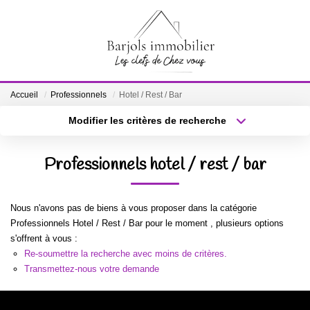
ACCUEIL
Accueil
Professionnels
Hotel / Rest / Bar
A VENDRE
Modifier les critères de recherche
Localisation
Type de bien
Localisation
Sélectionnez...
BIENS VENDUS
Professionnels hotel / rest / bar
Surface min
Budget max
ESTIMATION
Nous n'avons pas de biens à vous proposer dans la catégorie
Plus de critères
Créer une alerte
Professionnels Hotel / Rest / Bar pour le moment , plusieurs options
NOTRE ÉQUIPE
s'offrent à vous :
Re-soumettre la recherche avec moins de critères.
Transmettez-nous votre demande
CONTACT