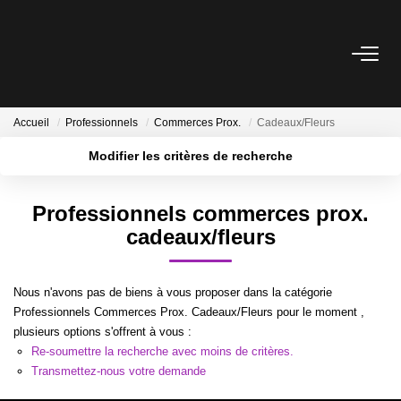
ACCUEIL
Accueil
Professionnels
Commerces Prox.
Cadeaux/Fleurs
A VENDRE
Modifier les critères de recherche
Localisation
Type de bien
Surface min
Budget max
BIENS VENDUS
Professionnels commerces prox.
cadeaux/fleurs
Plus de critères
Créer une alerte
ESTIMATION
Nous n'avons pas de biens à vous proposer dans la catégorie
NOTRE ÉQUIPE
Professionnels Commerces Prox. Cadeaux/Fleurs pour le moment ,
plusieurs options s'offrent à vous :
Re-soumettre la recherche avec moins de critères.
CONTACT
Transmettez-nous votre demande