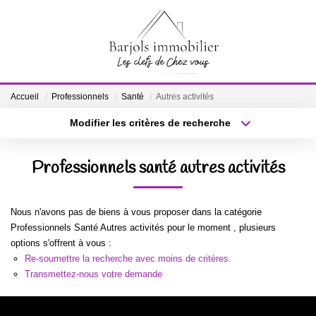
ACCUEIL
Accueil
Professionnels
Santé
Autres activités
A VENDRE
Modifier les critères de recherche
Localisation
Type de bien
Localisation
Sélectionnez...
BIENS VENDUS
Professionnels santé autres activités
Surface min
Budget max
ESTIMATION
Nous n'avons pas de biens à vous proposer dans la catégorie
Plus de critères
Créer une alerte
Professionnels Santé Autres activités pour le moment , plusieurs
NOTRE ÉQUIPE
options s'offrent à vous :
Re-soumettre la recherche avec moins de critères.
Transmettez-nous votre demande
CONTACT