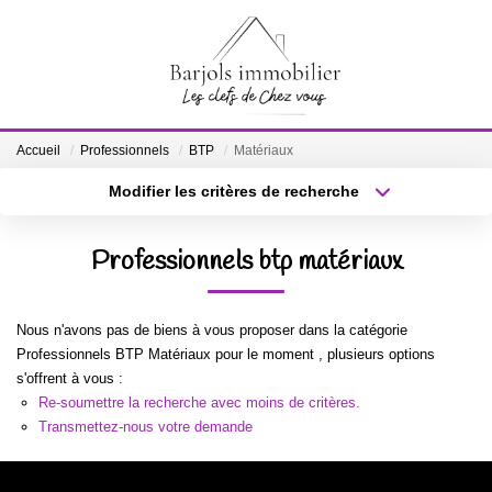
ACCUEIL
Accueil
Professionnels
BTP
Matériaux
A VENDRE
Modifier les critères de recherche
Localisation
Type de bien
Localisation
Sélectionnez...
BIENS VENDUS
Professionnels btp matériaux
Surface min
Budget max
ESTIMATION
Nous n'avons pas de biens à vous proposer dans la catégorie
Plus de critères
Créer une alerte
Professionnels BTP Matériaux pour le moment , plusieurs options
NOTRE ÉQUIPE
s'offrent à vous :
Re-soumettre la recherche avec moins de critères.
Transmettez-nous votre demande
CONTACT