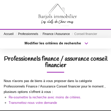
ACCUEIL
Accueil
Professionnels
Finance / Assurance
Conseil financier
A VENDRE
Modifier les critères de recherche
Localisation
Type de bien
Localisation
Sélectionnez...
BIENS VENDUS
Professionnels finance / assurance conseil
Surface min
financier
Budget max
ESTIMATION
Plus de critères
Créer une alerte
Nous n'avons pas de biens à vous proposer dans la catégorie
NOTRE ÉQUIPE
Professionnels Finance / Assurance Conseil financier pour le moment ,
plusieurs options s'offrent à vous :
Re-soumettre la recherche avec moins de critères.
CONTACT
Transmettez-nous votre demande