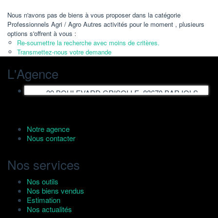
Nous n'avons pas de biens à vous proposer dans la catégorie
Professionnels Agri / Agro Autres activités pour le moment , plusieurs
options s'offrent à vous :
Re-soumettre la recherche avec moins de critères.
Transmettez-nous votre demande
L'Agence
39 BOULEVARD GRISOLLE, 83670 BARJOLS
Notre agence
Nous contacter
Nos services
Nos outils
Nos biens vendus
Estimation
Nos actualités