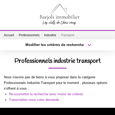
ACCUEIL
Accueil
Professionnels
Industrie
Transport
A VENDRE
Modifier les critères de recherche
Localisation
Type de bien
Localisation
Sélectionnez...
BIENS VENDUS
Professionnels industrie transport
Surface min
Budget max
ESTIMATION
Nous n'avons pas de biens à vous proposer dans la catégorie
Plus de critères
Créer une alerte
Professionnels Industrie Transport pour le moment , plusieurs options
NOTRE ÉQUIPE
s'offrent à vous :
Re-soumettre la recherche avec moins de critères.
Transmettez-nous votre demande
CONTACT