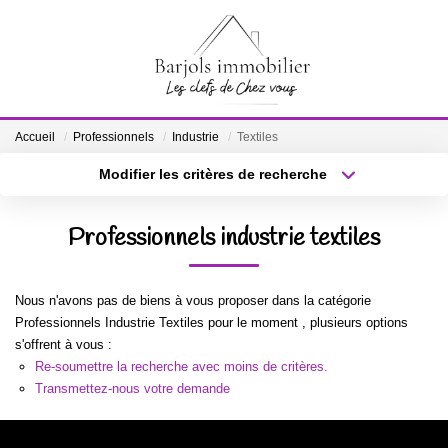
ACCUEIL
Accueil
Professionnels
Industrie
Textiles
A VENDRE
Modifier les critères de recherche
Localisation
Type de bien
Localisation
Sélectionnez...
BIENS VENDUS
Professionnels industrie textiles
Surface min
Budget max
ESTIMATION
Nous n'avons pas de biens à vous proposer dans la catégorie
Plus de critères
Créer une alerte
Professionnels Industrie Textiles pour le moment , plusieurs options
NOTRE ÉQUIPE
s'offrent à vous :
Re-soumettre la recherche avec moins de critères.
Transmettez-nous votre demande
CONTACT