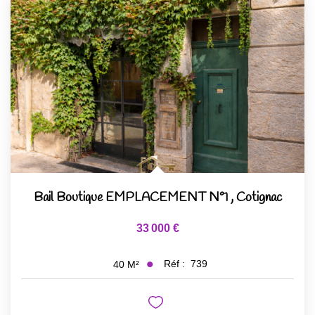
Bail Boutique EMPLACEMENT N°1
,
Cotignac
33 000 €
Réf :
739
40
M²