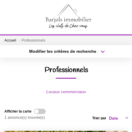
ACCUEIL
Accueil
Professionnels
A VENDRE
Modifier les critères de recherche
Localisation
Type de bien
Localisation
Sélectionnez...
BIENS VENDUS
Professionnels
Surface min
Budget max
ESTIMATION
Plus de critères
Créer une alerte
Locaux commerciaux
NOTRE ÉQUIPE
Afficher la carte
CONTACT
1 annonce(s) trouvée(s)
Trier par