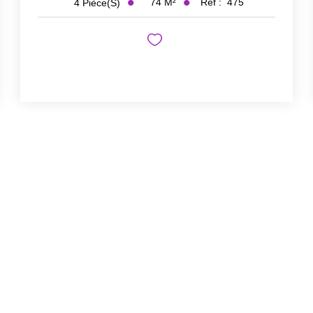
74
M²
Réf :
475
4
Pièce(s)