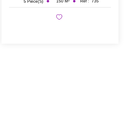
150
M²
Réf :
735
5
Pièce(s)