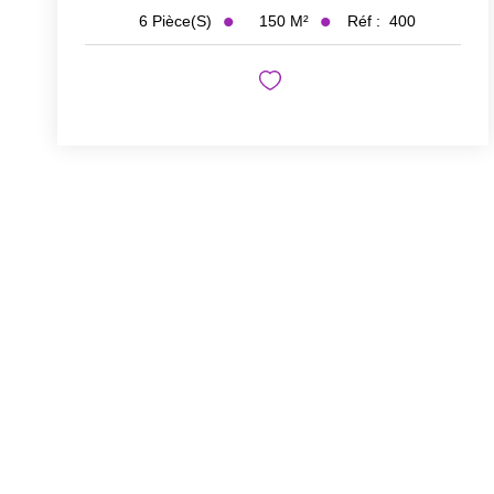
150
M²
Réf :
400
6
Pièce(s)