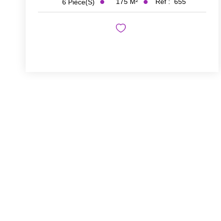
175
M²
Réf :
655
6
Pièce(s)