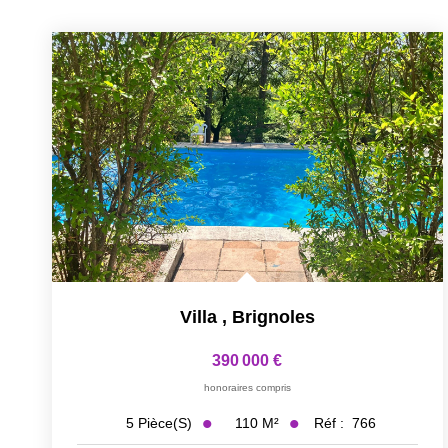
Villa
,
Brignoles
390 000 €
honoraires compris
110
M²
Réf :
766
5
Pièce(s)