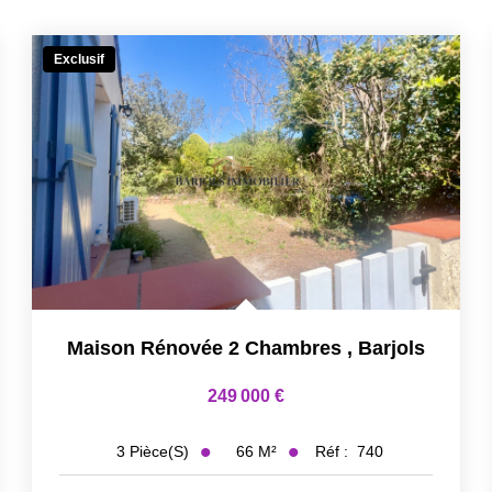
Exclusif
Maison Rénovée 2 Chambres
,
Barjols
249 000 €
66
M²
Réf :
740
3
Pièce(s)