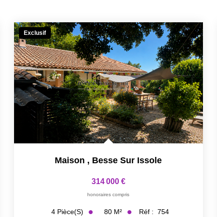
Exclusif
Maison
,
Besse Sur Issole
314 000 €
honoraires compris
80
M²
Réf :
754
4
Pièce(s)