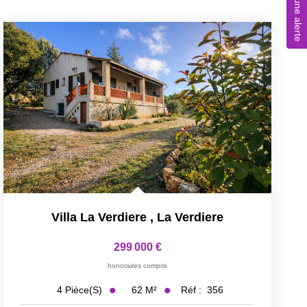
Créer une alerte
Villa La Verdiere
,
La Verdiere
299 000 €
honoraires compris
62
M²
Réf :
356
4
Pièce(s)