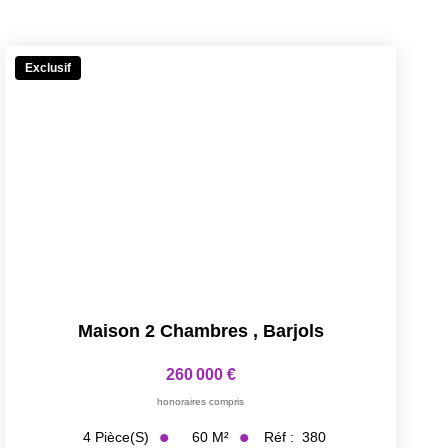
Exclusif
Maison 2 Chambres
,
Barjols
260 000 €
honoraires compris
60
M²
Réf :
380
4
Pièce(s)