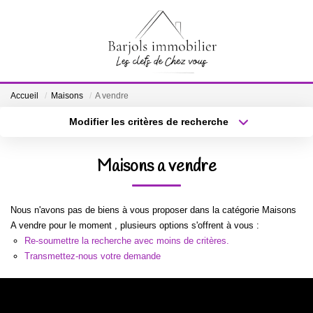
ACCUEIL
Accueil
Maisons
A vendre
A VENDRE
Modifier les critères de recherche
Localisation
Type de bien
Localisation
Sélectionnez...
BIENS VENDUS
Maisons a vendre
Surface min
Budget max
ESTIMATION
Nous n'avons pas de biens à vous proposer dans la catégorie Maisons
Plus de critères
Créer une alerte
A vendre pour le moment , plusieurs options s'offrent à vous :
NOTRE ÉQUIPE
Re-soumettre la recherche avec moins de critères.
Transmettez-nous votre demande
CONTACT