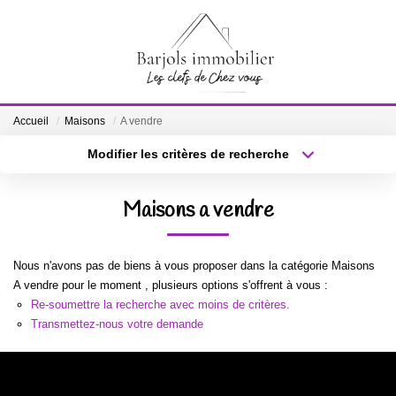
ACCUEIL
Accueil
Maisons
A vendre
A VENDRE
Modifier les critères de recherche
Localisation
Type de bien
Localisation
Sélectionnez...
BIENS VENDUS
Maisons a vendre
Surface min
Budget max
ESTIMATION
Nous n'avons pas de biens à vous proposer dans la catégorie Maisons
Plus de critères
Créer une alerte
A vendre pour le moment , plusieurs options s'offrent à vous :
NOTRE ÉQUIPE
Re-soumettre la recherche avec moins de critères.
Transmettez-nous votre demande
CONTACT