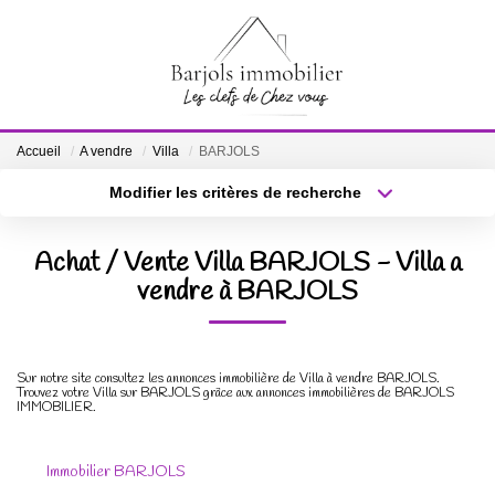
ACCUEIL
Accueil
A vendre
Villa
BARJOLS
A VENDRE
Modifier les critères de recherche
Localisation
Type de bien
Localisation
Sélectionnez...
BIENS VENDUS
Achat / Vente Villa BARJOLS - Villa a
Surface min
vendre à BARJOLS
Budget max
ESTIMATION
Plus de critères
Créer une alerte
NOTRE ÉQUIPE
Sur notre site consultez les annonces immobilière de Villa à vendre BARJOLS.
Trouvez votre Villa sur BARJOLS grâce aux annonces immobilières de BARJOLS
IMMOBILIER.
CONTACT
Immobilier BARJOLS