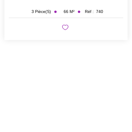
66
M²
Réf :
740
3
Pièce(s)