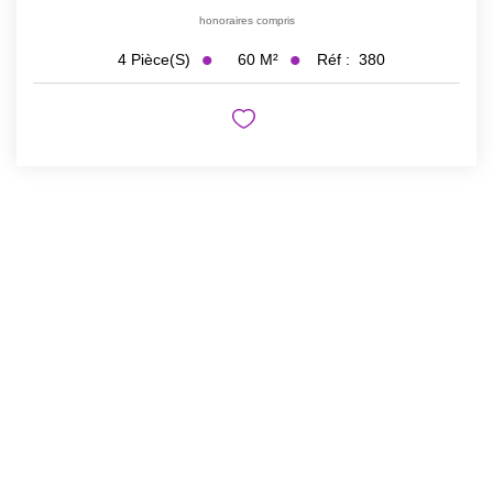
honoraires compris
60
M²
Réf :
380
4
Pièce(s)